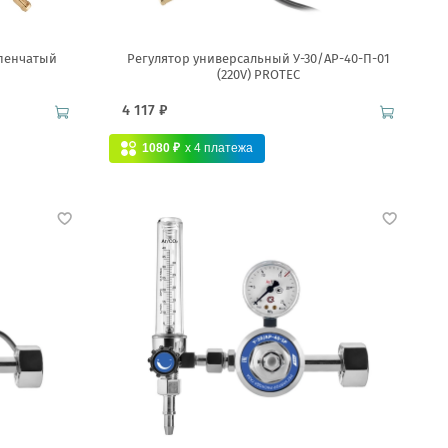
упенчатый
Регулятор универсальный У-30/АР-40-П-01
(220V) PROTEC
4 117 ₽
1080 ₽
x 4
платежа