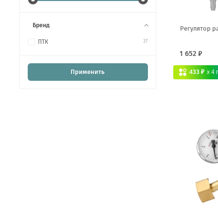
Бренд
Регулятор р
37
ПТК
1 652 ₽
Применить
433 ₽
x 4