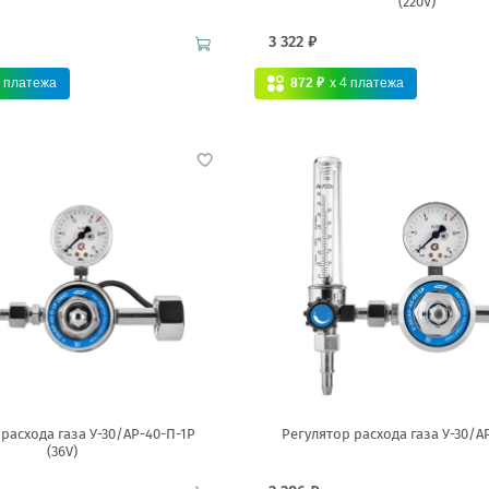
(220V)
3 322 ₽
4
платежа
872 ₽
x 4
платежа
расхода газа У-30/АР-40-П-1Р
Регулятор расхода газа У-30/А
(36V)