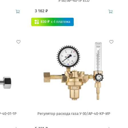
У-30/АР-40-1Р ECO
3 162 ₽
830 ₽
x 4
платежа
Р-40-01-1Р
Регулятор расхода газа У-30/АР-40-КР-ИР