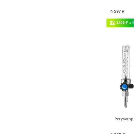
4 597 ₽
1206 ₽
x 
Регулятор 