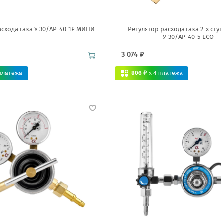
асхода газа У-30/АР-40-1Р МИНИ
Регулятор расхода газа 2-х ст
У-30/АР-40-5 ECO
3 074 ₽
платежа
806 ₽
x 4
платежа