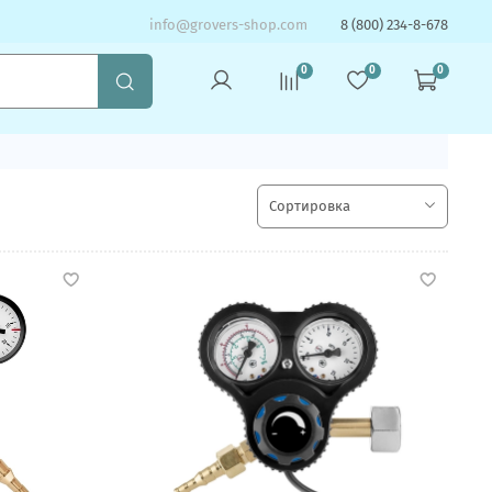
info@grovers-shop.com
8 (800) 234-8-678
0
0
0