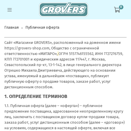
0
Главная
Публичная оферта
Сайт «Магазини GROVERS», расположенный на доменном имени
https://grovers-shop.com, Общество с ограниченной
ответственностью «МИТАРО»,
ОГРН
5157746155562
, ИНН 7727276759,
КПП
772701001
и юридическим адресом
117447, г. Москва,
Севастопольский пр-кт, 13-1-142
, в лице генерального директора
Отрешко Михаила Дмитриевича, действующего на основании
устава, именуемый в дальнейшем «поставщик», публикует
публичную оферту о продаже товаров, заказе работ, услуг
дистанционным способом.
1. ОПРЕДЕЛЕНИЕ ТЕРМИНОВ
1.1. Публичная оферта (далее – «оферта») – публичное
предложение поставщика, адресованное неопределенному кругу
лиц, заключить с поставщиком договор купли-продажи товара,
заказа работ, услуг дистанционным способом (далее – «договор»)
на условиях, содержащихся в настоящей оферте, включая все