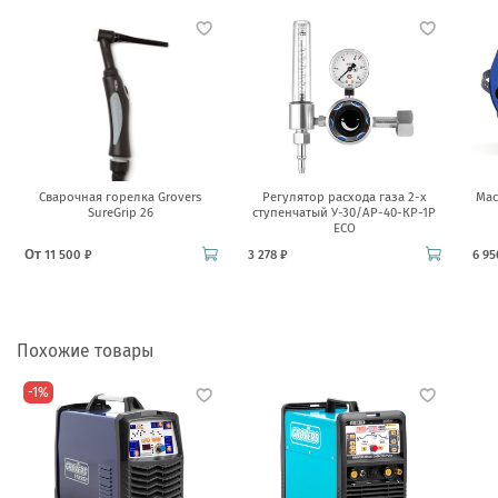
Сварочная горелка Grovers
Регулятор расхода газа 2-х
Мас
SureGrip 26
ступенчатый У-30/АР-40-КР-1Р
ECO
От
11 500 ₽
3 278 ₽
6 95
Похожие товары
-1%