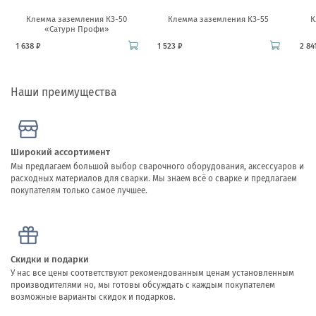
Клемма заземления КЗ-50
Клемма заземления КЗ-55
К
«Сатурн Профи»
1 638 ₽
1 523 ₽
2 84
Наши преимущества
Широкий ассортимент
Мы предлагаем большой выбор сварочного оборудования, аксессуаров и
расходных материалов для сварки. Мы знаем всё о сварке и предлагаем
покупателям только самое лучшее.
Скидки и подарки
У нас все цены соответствуют рекомендованным ценам установленным
производителями но, мы готовы обсуждать с каждым покупателем
возможные варианты скидок и подарков.