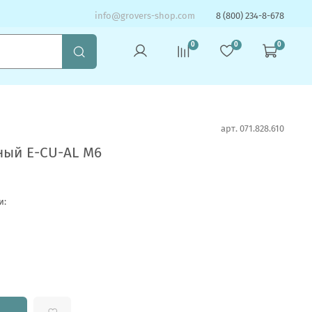
info@grovers-shop.com
8 (800) 234-8-678
0
0
0
арт.
071.828.610
ный E-CU-AL М6
и: