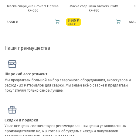
Маска сварщика Grovers Optima
Маска сварщика Grovers Proffi
К
FX-530
FX-980
8 865 ₽
5 950 ₽
465 
9 850 ₽
Наши преимущества
Широкий ассортимент
Мы предлагаем большой выбор сварочного оборудования, аксессуаров и
расходных материалов для сварки. Мы знаем всё о сварке и предлагаем
покупателям только самое лучшее.
Скидки и подарки
У нас все цены соответствуют рекомендованным ценам установленным
производителями но, мы готовы обсуждать с каждым покупателем