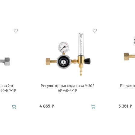
аза 2-х
Регулятор расхода газа У-30/
Регулят
-40-КР-1Р
АР-40-4-1Р
4 865 ₽
5 361 ₽