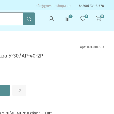
info@grovers-shop.com
8 (800) 234-8-678
0
0
0
арт.
001.010.603
аза У-30/АР-40-2Р
 У-30/АР-40-2Р в сборе – 1 шт.