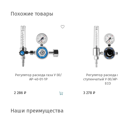
Похожие товары
Регулятор расхода газа У-30/
Регулятор расхода г
АР-40-01-1Р
ступенчатый У-30/АР
ECO
2 286 ₽
3 278 ₽
Наши преимущества