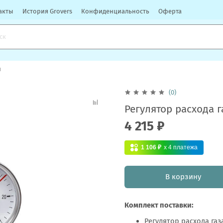
акты
История Grovers
Конфиденциальность
Оферта
ы
(0)
Регулятор расхода г
4 215 ₽
1 106 ₽
x 4
платежа
В корзину
Комплект поставки:
Регулятор расхода газа