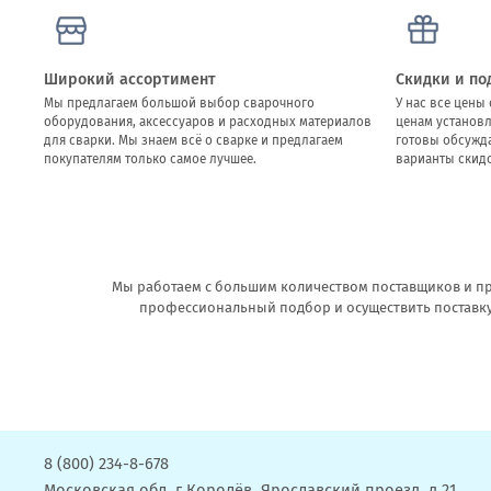
Широкий ассортимент
Скидки и по
Мы предлагаем большой выбор сварочного
У нас все цен
оборудования, аксессуаров и расходных материалов
ценам установ
для сварки. Мы знаем всё о сварке и предлагаем
готовы обсужд
покупателям только самое лучшее.
варианты скидо
Мы работаем с большим количеством поставщиков и пр
профессиональный подбор и осуществить поставку 
8 (800) 234-8-678
Московская обл, г Королёв, Ярославский проезд, д 21