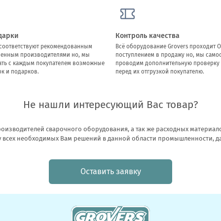
дарки
Контроль качества
ы соответствуют рекомендованным
Всё оборудование Grovers проходит О
ленным производителями но, мы
поступлением в продажу но, мы само
ать с каждым покупателем возможные
проводим дополнительную проверку 
к и подарков.
перед их отгрузкой покупателю.
Не нашли интересующий Вас товар?
оизводителей сварочного оборудования, а так же расходных материало
всех необходимых Вам решений в данной области промышленности, даже
Оставить заявку