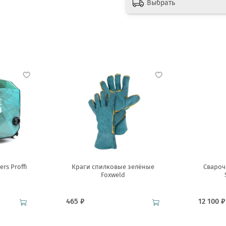
Выбрать
rs Proffi
Краги спилковые зелёные
Свароч
Foxweld
465 ₽
12 100 ₽