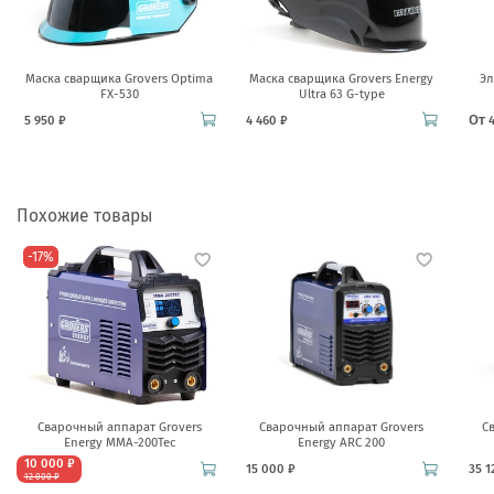
Маска сварщика Grovers Optima
Маска сварщика Grovers Energy
Эл
FX-530
Ultra 63 G-type
От
5 950 ₽
4 460 ₽
Похожие товары
-17%
Сварочный аппарат Grovers
Сварочный аппарат Grovers
С
Energy MMA-200Tec
Energy ARC 200
10 000 ₽
15 000 ₽
35 1
12 000 ₽