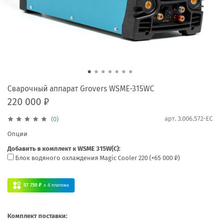
Сварочный аппарат Grovers WSME-315WС
220 000 ₽
арт.
3.006.572-EC
(0)
Опции
Добавить в комплект к WSME 315W(C):
Блок водяного охлаждения Magic Cooler 220
(+
65 000 ₽
)
57 750 ₽
x 4
платежа
Комплект поставки: