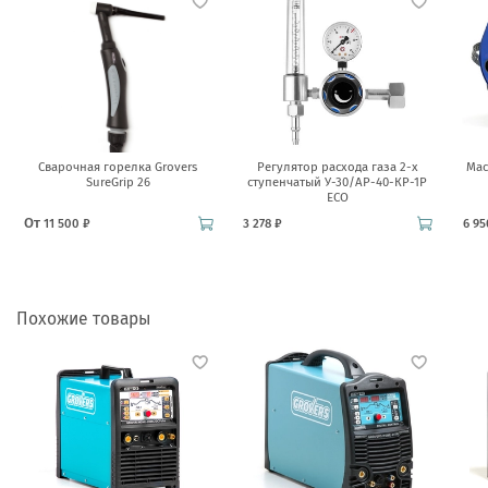
Сварочная горелка Grovers
Регулятор расхода газа 2-х
Мас
SureGrip 26
ступенчатый У-30/АР-40-КР-1Р
ECO
От
11 500 ₽
3 278 ₽
6 95
Похожие товары