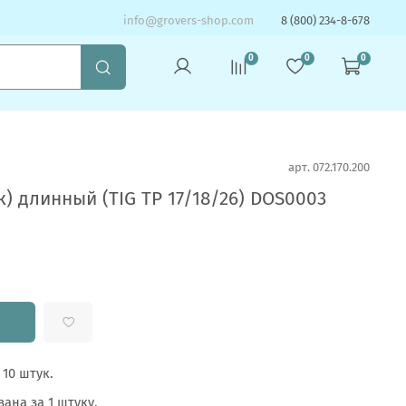
info@grovers-shop.com
8 (800) 234-8-678
0
0
0
арт.
072.170.200
) длинный (TIG TP 17/18/26) DOS0003
 10 штук.
ана за 1 штуку.