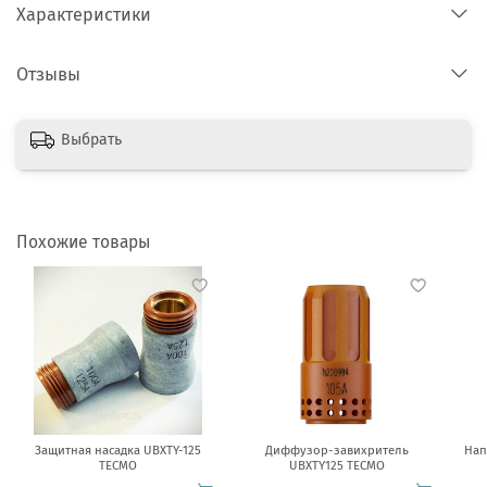
Характеристики
Отзывы
Выбрать
Похожие товары
Защитная насадка UBXTY-125
Диффузор-завихритель
Нап
TECMO
UBXTY125 TECMO